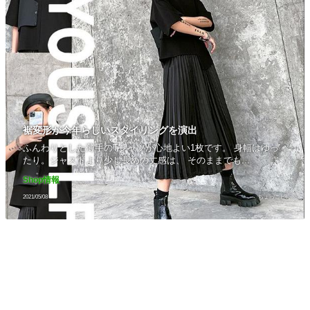
裾変形が今年らしいスタイリングを演出
ふんわりとした薄手のTシャツが心地よい1枚です。 身幅はゆっ
たり。ジャストより少し長めの丈感は、 そのままでも...
Shop情報
2021/05/08
ちょっこピ!