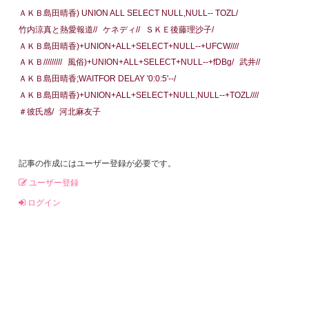
ＡＫＢ島田晴香) UNION ALL SELECT NULL,NULL-- TOZL/
竹内涼真と熱愛報道//
ケネディ//
ＳＫＥ後藤理沙子/
ＡＫＢ島田晴香)+UNION+ALL+SELECT+NULL--+UFCW////
ＡＫＢ/////////
風俗)+UNION+ALL+SELECT+NULL--+fDBg/
武井//
ＡＫＢ島田晴香;WAITFOR DELAY '0:0:5'--/
ＡＫＢ島田晴香)+UNION+ALL+SELECT+NULL,NULL--+TOZL////
＃彼氏感/
河北麻友子
記事の作成にはユーザー登録が必要です。
ユーザー登録
ログイン