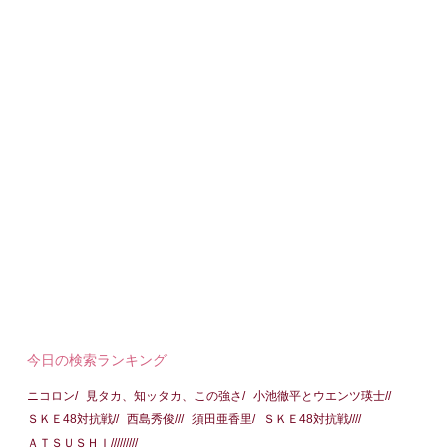
今日の検索ランキング
ニコロン/
見タカ、知ッタカ、この強さ/
小池徹平とウエンツ瑛士//
ＳＫＥ48対抗戦//
西島秀俊///
須田亜香里/
ＳＫＥ48対抗戦////
ＡＴＳＵＳＨＩ/////////