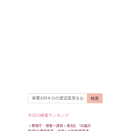
今日の検索ランキング
＜警視庁・捜査一課長＞第3話 “出版詐
欺”犯の遺体発見 大岩らが詐欺被害者