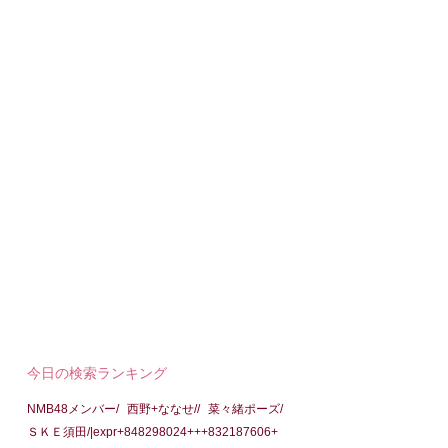
今日の検索ランキング
NMB48メンバー/
西野+ななせ//
菜々緒ポーズ/
ＳＫＥ須田/|expr+848298024+++832187606+