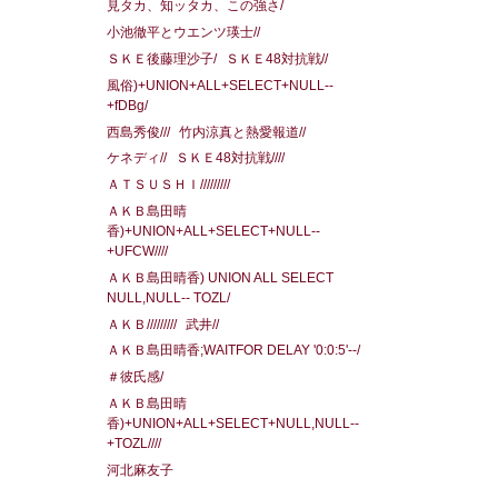
見タカ、知ッタカ、この強さ/
小池徹平とウエンツ瑛士//
ＳＫＥ後藤理沙子/
ＳＫＥ48対抗戦//
風俗)+UNION+ALL+SELECT+NULL--
+fDBg/
西島秀俊///
竹内涼真と熱愛報道//
ケネディ//
ＳＫＥ48対抗戦////
ＡＴＳＵＳＨＩ/////////
ＡＫＢ島田晴
香)+UNION+ALL+SELECT+NULL--
+UFCW////
ＡＫＢ島田晴香) UNION ALL SELECT
NULL,NULL-- TOZL/
ＡＫＢ/////////
武井//
ＡＫＢ島田晴香;WAITFOR DELAY '0:0:5'--/
＃彼氏感/
ＡＫＢ島田晴
香)+UNION+ALL+SELECT+NULL,NULL--
+TOZL////
河北麻友子