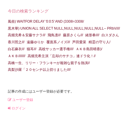
今日の検索ランキング
風俗) WAITFOR DELAY '0:0:5' AND (3308=3308/
黒木華) UNION ALL SELECT NULL,NULL,NULL,NULL,NULL-- PRbV////
高畑充希＆安藤サクラ///
飛鳥凛///
藤原さくら///
緒形拳////
白スダさん
香川照之///
遠藤ゆりか
覆面系ノイズ///
芦田愛菜
精霊の守り人/
白石麻衣///
猫耳///
高校サッカー選手権////
ＡＫＢ島田晴香)/
ＡＫＢ////////
高畑充希主演「忘却のサチコ」連ドラ化！//
高橋一生、リリー・フランキーが複雑な親子を熱演//
高梨沙羅「２０センチ以上切りました////
記事の作成にはユーザー登録が必要です。
ユーザー登録
ログイン