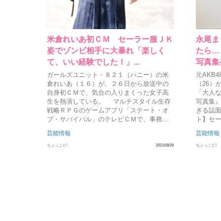
米倉れいあ初ＣＭ セーラー服ＪＫ
永尾ま
姿でゾンビ相手に大暴れ「楽しく
たら…
て、いい経験でした！」...
写真集発
ガールズユニット・８２１（ハニー）の米
元AKB
倉れいあ（１６）が、２６日から放送中の
（26）
自身初ＣＭで、気合の入りまくった女子高
「大人な
生を熱演している。 マルチスタイル生存
写真集』
戦略ＲＰＧのゲームアプリ「ステート・オ
ぎる誌面
ブ・サバイバル」のテレビＣＭで、事務...
ト】セー
芸能情報
芸能情報
ちょっこピ!
2021/08/28
ちょっこピ!