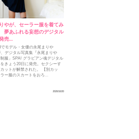
りやが、セーラー服を着てみ
 夢あふれる妄想のデジタル
売...
48でモデル・女優の永尾まりや
が、デジタル写真集『永尾まりや
制服」SPA! グラビアン魂デジタル
をきょう20日に発売。セクシーす
カットが解禁された。 【別カッ
ラー服のスカートをおろ...
2020/10/20