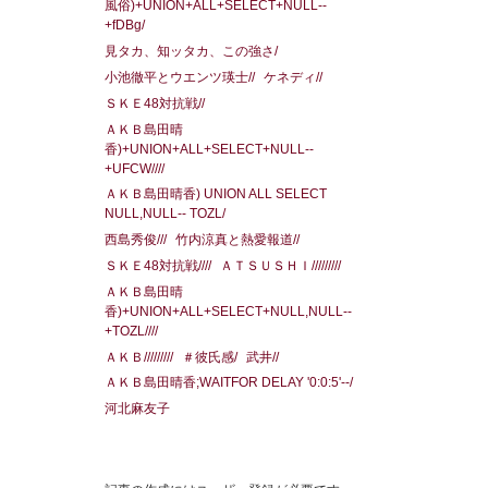
風俗)+UNION+ALL+SELECT+NULL--
+fDBg/
見タカ、知ッタカ、この強さ/
小池徹平とウエンツ瑛士//
ケネディ//
ＳＫＥ48対抗戦//
ＡＫＢ島田晴
香)+UNION+ALL+SELECT+NULL--
+UFCW////
ＡＫＢ島田晴香) UNION ALL SELECT
NULL,NULL-- TOZL/
西島秀俊///
竹内涼真と熱愛報道//
ＳＫＥ48対抗戦////
ＡＴＳＵＳＨＩ/////////
ＡＫＢ島田晴
香)+UNION+ALL+SELECT+NULL,NULL--
+TOZL////
ＡＫＢ/////////
＃彼氏感/
武井//
ＡＫＢ島田晴香;WAITFOR DELAY '0:0:5'--/
河北麻友子