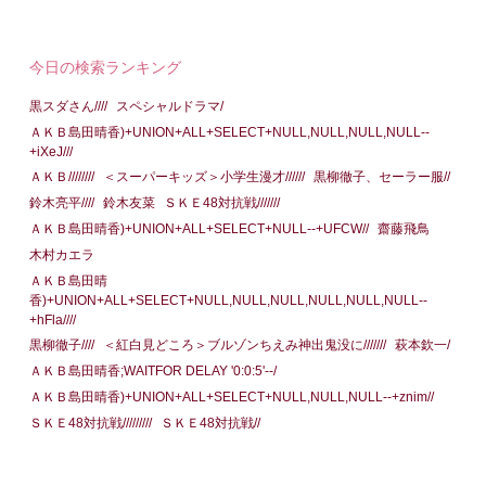
今日の検索ランキング
黒スダさん////
スペシャルドラマ/
ＡＫＢ島田晴香)+UNION+ALL+SELECT+NULL,NULL,NULL,NULL--
+iXeJ///
ＡＫＢ////////
＜スーパーキッズ＞小学生漫才//////
黒柳徹子、セーラー服//
鈴木亮平////
鈴木友菜
ＳＫＥ48対抗戦///////
ＡＫＢ島田晴香)+UNION+ALL+SELECT+NULL--+UFCW//
齋藤飛鳥
木村カエラ
ＡＫＢ島田晴
香)+UNION+ALL+SELECT+NULL,NULL,NULL,NULL,NULL,NULL--
+hFla////
黒柳徹子////
＜紅白見どころ＞ブルゾンちえみ神出鬼没に///////
萩本欽一/
ＡＫＢ島田晴香;WAITFOR DELAY '0:0:5'--/
ＡＫＢ島田晴香)+UNION+ALL+SELECT+NULL,NULL,NULL--+znim//
ＳＫＥ48対抗戦/////////
ＳＫＥ48対抗戦//