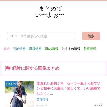
まとめて
い〜よぉ〜
総合
芸能情報
SNS情報
Shop情報
おすすめ情報
番組情報
経験に関する画像まとめ
米倉れいあ初ＣＭ セーラー服ＪＫ姿でゾ
2455 PV
ンビ相手に大暴れ「楽しくて、いい経験で
した！」...
芸能情報
ちょっこピ!
2021/08/28