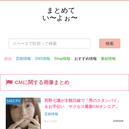
まとめて
い〜よぉ〜
総合
芸能情報
SNS情報
Shop情報
おすすめ情報
番組情報
CMに関する画像まとめ
西野七瀬が主観目線で「男のスタンバイ」
5463 PV
をお手伝い サクセス最新CMオンエア...
芸能情報
ちょっこピ!
2020/04/09