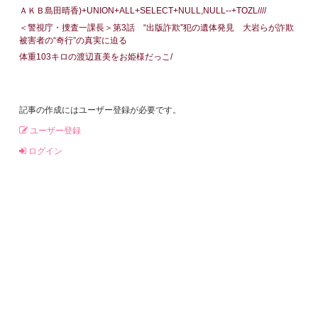
ＡＫＢ島田晴香)+UNION+ALL+SELECT+NULL,NULL--+TOZL////
＜警視庁・捜査一課長＞第3話 “出版詐欺”犯の遺体発見 大岩らが詐欺
被害者の“奇行”の真実に迫る
体重103キロの渡辺直美をお姫様だっこ/
記事の作成にはユーザー登録が必要です。
ユーザー登録
ログイン