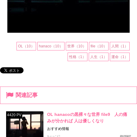
OL（10）
hanaco（10）
世界（10）
file（10）
人間（1）
性格（1）
人生（1）
運命（1）
関連記事
OL hanacoの黒裸々な世界 file9 人の痛
4420 PV
みが分かれば 人は優しくなり
おすすめ情報
ちょっこピ!
2017/03/27