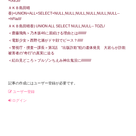
+iXeJ///
ＡＫＢ島田晴
香)+UNION+ALL+SELECT+NULL,NULL,NULL,NULL,NULL,NULL--
+hFla////
ＡＫＢ島田晴香) UNION ALL SELECT NULL,NULL-- TOZL/
＜齋藤飛鳥＞乃木坂46に居続ける理由とは/////////
＜電影少女＞西野七瀬がドヤ顔でピース？//////
＜警視庁・捜査一課長＞第3話 “出版詐欺”犯の遺体発見 大岩らが詐欺
被害者の“奇行”の真実に迫る
＜紅白見どころ＞ブルゾンちえみ神出鬼没に///////////
記事の作成にはユーザー登録が必要です。
ユーザー登録
ログイン