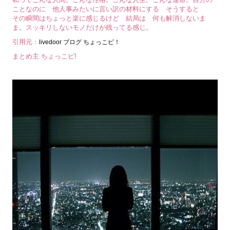
ことなのに 他人事みたいに言い訳の材料にする そうすると
その瞬間はちょっと楽に感じるけど 結局は 何も解消しないま
ま。スッキリしないモノだけが残ってる感じ。
引用元：
livedoor ブログ ちょっこピ！
まとめ主 ちょっこピ!