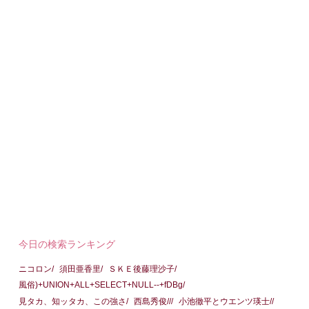
今日の検索ランキング
ニコロン/
須田亜香里/
ＳＫＥ後藤理沙子/
風俗)+UNION+ALL+SELECT+NULL--+fDBg/
見タカ、知ッタカ、この強さ/
西島秀俊///
小池徹平とウエンツ瑛士//