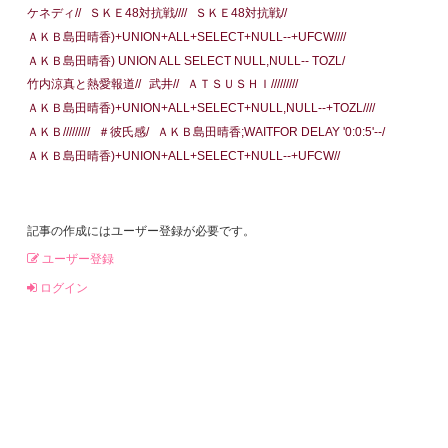
ケネディ//
ＳＫＥ48対抗戦////
ＳＫＥ48対抗戦//
ＡＫＢ島田晴香)+UNION+ALL+SELECT+NULL--+UFCW////
ＡＫＢ島田晴香) UNION ALL SELECT NULL,NULL-- TOZL/
竹内涼真と熱愛報道//
武井//
ＡＴＳＵＳＨＩ/////////
ＡＫＢ島田晴香)+UNION+ALL+SELECT+NULL,NULL--+TOZL////
ＡＫＢ/////////
＃彼氏感/
ＡＫＢ島田晴香;WAITFOR DELAY '0:0:5'--/
ＡＫＢ島田晴香)+UNION+ALL+SELECT+NULL--+UFCW//
記事の作成にはユーザー登録が必要です。
ユーザー登録
ログイン